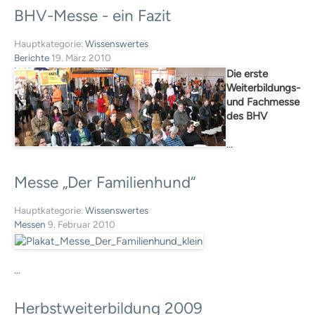
Kosten
BHV-Messe
-
ein
Fazit
Praxisangebote
Praxisbetriebe
Hauptkategorie:
Wissenswertes
Fachpraktischer
Berichte
19. März 2010
Leistungsnachweis
Die erste
FAQ
Weiterbildungs-
Geschichte
und Fachmesse
Tiergestützte Intervention (IHK)
des BHV
Praxisbetriebe
...
Multimedia
Audios: BHV Podcast
Messe
„Der
Familienhund“
Videos: Online-Diskussionsrunden
Service
Hauptkategorie:
Wissenswertes
Downloads für Hundetrainer
Messen
9. Februar 2010
Hundetrainer werden im BHV
Neuigkeiten
Bekanntmachungen
...
Archiv
Mitgliederbetriebe
Herbstweiterbildung
2009
Hundehalter