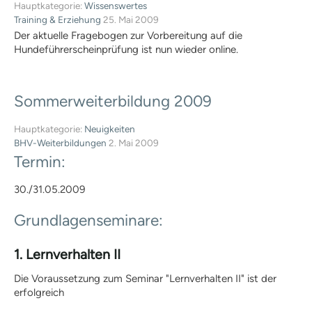
Wissenswertes
Hauptkategorie:
Wissenswertes
Training & Erziehung
25. Mai 2009
Mitteilungen
Der aktuelle Fragebogen zur Vorbereitung auf die
Training | Erziehung
Hundeführerscheinprüfung ist nun wieder online.
Tipps | Ratschlag
Messen
Berichte
Informationsmaterial
Sommerweiterbildung
2009
Literaturempfehlungen
Hauptkategorie:
Neuigkeiten
Welpen
BHV-Weiterbildungen
2. Mai 2009
Junghund / Pubertät
Termin:
Training / Ausbildung /
Erziehung / Basics
30./31.05.2009
Problemtraining
Schulhund
Grundlagenseminare:
Beschäftigung / Auslastung /
Sport
1. Lernverhalten II
Dogdance / Rally Dogdance
Die Voraussetzung zum Seminar "Lernverhalten II" ist der
Clickertraining
erfolgreich
Dummy-Training
Mantrailing