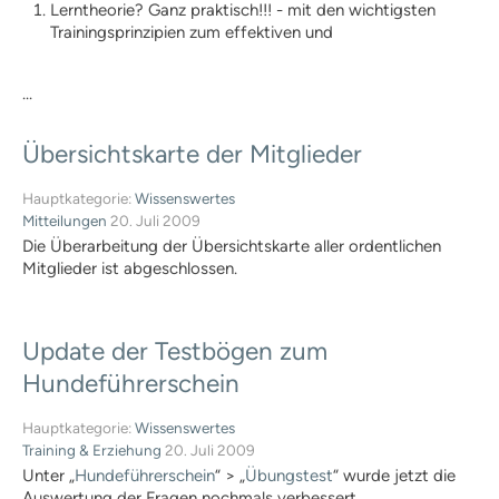
Lerntheorie? Ganz praktisch!!! - mit den wichtigsten
PLZ-Gebiet 2
Trainingsprinzipien zum effektiven und
PLZ-Gebiet 3
PLZ-Gebiet 4
PLZ-Gebiet 5
...
PLZ-Gebiet 6
PLZ-Gebiet 7
Übersichtskarte
der
Mitglieder
PLZ-Gebiet 8
PLZ-Gebiet 9
Hauptkategorie:
Wissenswertes
Berichte
Mitteilungen
20. Juli 2009
Formulare | Downloads
Die Überarbeitung der Übersichtskarte aller ordentlichen
Assistenzhund-Team-Prüfung
Mitglieder ist abgeschlossen.
Prüferliste
Dummyprüfung
Update
der
Testbögen
zum
Richtlinien
Dummyprüfung Schnupperer
Hundeführerschein
Dummyprüfung Anfänger
Dummyprüfung
Hauptkategorie:
Wissenswertes
Fortgeschrittene
Training & Erziehung
20. Juli 2009
Prüfungstermine
Unter „
Hundeführerschein
“ > „
Übungstest
“ wurde jetzt die
Prüferliste
Auswertung der Fragen nochmals verbessert.