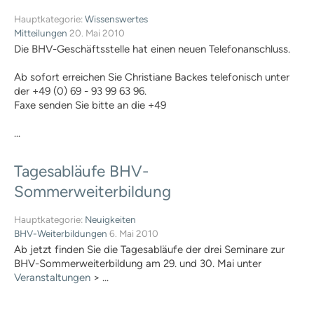
Fördermitgliedschaft
Hauptkategorie:
Wissenswertes
ordentliche Mitgliedschaft
Mitteilungen
20. Mai 2010
Qualitätskriterien
Die BHV-Geschäftsstelle hat einen neuen Telefonanschluss.
BHV-Referenten
BHV-Gütesiegel
Ab sofort erreichen Sie Christiane Backes telefonisch unter
Downloads
der +49 (0) 69 - 93 99 63 96.
Partner
Faxe senden Sie bitte an die +49
Multimedia
Audios: BHV Podcast
...
Videos: Online-Diskussionsrunden
BHV Service UG
Tagesabläufe
BHV-
BHV-Service UG
Hinweise zum Datenschutz
Sommerweiterbildung
Hundetrainer
Weiterbildung und Beruf
Hauptkategorie:
Neuigkeiten
Nachrichten
BHV-Weiterbildungen
6. Mai 2010
Weiterbildung
Ab jetzt finden Sie die Tagesabläufe der drei Seminare zur
Hundetrainer als Beruf
BHV-Sommerweiterbildung am 29. und 30. Mai unter
IHK-Zertifikat
Veranstaltungen
>
...
Anmeldung |
Voraussetzungen