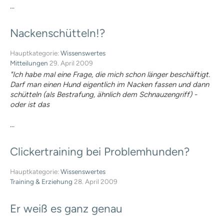
...
Nasenarbeit
Sonstiges / Hundefitness
Kind & Hund
Nackenschütteln!?
Verhalten /
Wissenschaftliches
Hauptkategorie:
Wissenswertes
Training für Trainer / Ideen für
Mitteilungen
29. April 2009
Trainer
"Ich habe mal eine Frage, die mich schon länger beschäftigt.
Sonstige Kynologie /
Darf man einen Hund eigentlich im Nacken fassen und dann
Rassekunde allgemein
schütteln (als Bestrafung, ähnlich dem Schnauzengriff) -
Hundezucht / Genetik
oder ist das
Archiv
Downloads für Hundehalter
...
BHV Akademie
Bildungsangebote Hund
„Der Familienhund“
Clickertraining
bei
Problemhunden?
Ein Magazin des BHV e.V.
Magazin für Hundetrainer
Hauptkategorie:
Wissenswertes
Magazin für Hundehalter
Training & Erziehung
28. April 2009
Ausgabenübersicht
Jetzt online lesen!
Er
weiß
es
ganz
genau