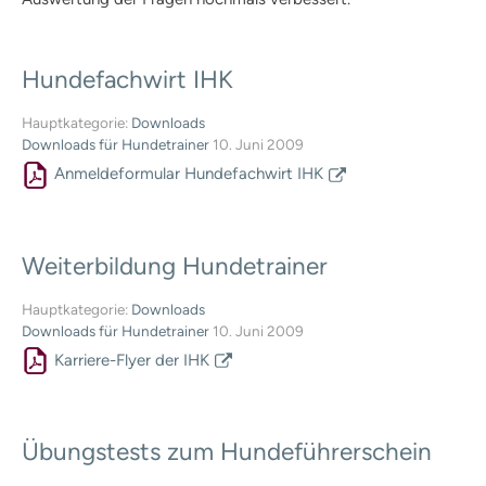
Formulare | Downloads
Dummykarten
Hoopersprüfung
Hundefachwirt
IHK
Richtlinien
Prüfungstermine
Hauptkategorie:
Downloads
Prüferliste
Downloads für Hundetrainer
10. Juni 2009
Formulare | Downloads
Anmeldeformular Hundefachwirt IHK
Mantrailing-Sport-Prüfung
Richtlinien
Prüfungstermine
Weiterbildung
Hundetrainer
Prüferliste
Formulare | Downloads
Hauptkategorie:
Downloads
Schulhund mit IHK-Zertifikat
Downloads für Hundetrainer
10. Juni 2009
Praxisbetriebe
Karriere-Flyer der IHK
Schulhundkarten
Multimedia
Audios: BHV Podcast
Videos: Online-Diskussionsrunden
Übungstests
zum
Hundeführerschein
Service