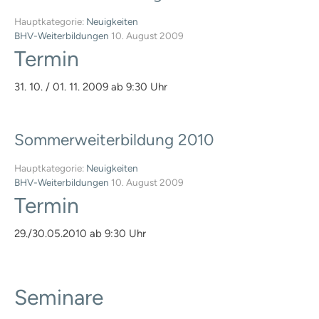
Wissen und Ausbildung
Hundeschule finden
Hauptkategorie:
Neuigkeiten
BHV-Weiterbildungen
10. August 2009
Hundeschulen-Verzeichnis
Termin
Ausbildung Hund +
Halter
31. 10. / 01. 11. 2009 ab 9:30 Uhr
Hundeführerschein
Anerkennung |
Vergünstigungen
Sommerweiterbildung
2010
Informationen zur Prüfung
Lern-Ressourcen
Hauptkategorie:
Neuigkeiten
Übungstest Online
BHV-Weiterbildungen
10. August 2009
Termin
kostenloser Übungstest
Vollversion – alle Fragen
Prüfungsaufgaben Praxisteil
29./30.05.2010 ab 9:30 Uhr
Infos für Veranstalter
Prüfungstermine
Prüferliste
Seminare
PLZ-Gebiet 0
PLZ-Gebiet 1