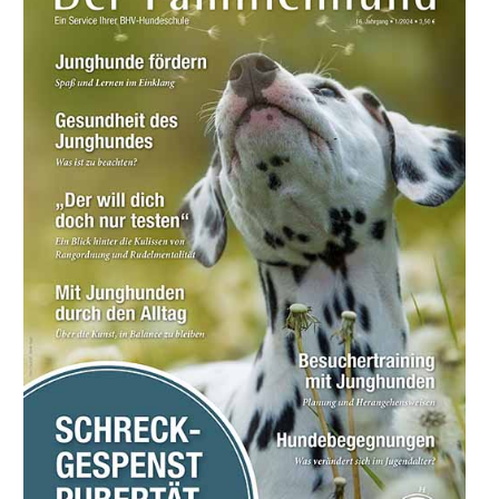
Formulare | Downloads
Dummykarten
Hoopersprüfung
Richtlinien
Prüfungstermine
Prüferliste
Formulare | Downloads
Mantrailing-Sport-Prüfung
Richtlinien
Prüfungstermine
Prüferliste
Formulare | Downloads
Schulhund mit IHK-Zertifikat
Praxisbetriebe
Schulhundkarten
Multimedia
Audios: BHV Podcast
Videos: Online-Diskussionsrunden
Service
Wissenswertes