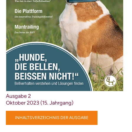
Nasenarbeit
Sonstiges / Hundefitness
Kind & Hund
Verhalten /
Wissenschaftliches
Training für Trainer / Ideen für
Trainer
Sonstige Kynologie /
Rassekunde allgemein
Hundezucht / Genetik
Archiv
Downloads für Hundehalter
BHV Akademie
Bildungsangebote Hund
„Der Familienhund“
Ein Magazin des BHV e.V.
Ausgabe 2
Magazin für Hundetrainer
Oktober 2023 (15. Jahrgang)
Magazin für Hundehalter
Ausgabenübersicht
Jetzt online lesen!
INHALTSVERZEICHNIS DER AUSGABE