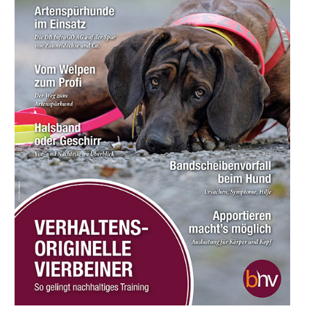
Kosten
Praxisangebote
Praxisbetriebe
Fachpraktischer
Leistungsnachweis
FAQ
Geschichte
Tiergestützte Intervention (IHK)
Praxisbetriebe
Multimedia
Audios: BHV Podcast
Videos: Online-Diskussionsrunden
Service
Downloads für Hundetrainer
Hundetrainer werden im BHV
Neuigkeiten
Bekanntmachungen
Archiv
Mitgliederbetriebe
Hundehalter
Wissen und Ausbildung