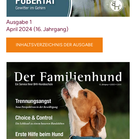
Mitteilungen
Training | Erziehung
Ausgabe 1
Tipps | Ratschlag
Messen
April 2024 (16. Jahrgang)
Berichte
Informationsmaterial
INHALTSVERZEICHNIS DER AUSGABE
Literaturempfehlungen
Welpen
Junghund / Pubertät
Training / Ausbildung /
Erziehung / Basics
Problemtraining
Schulhund
Beschäftigung / Auslastung /
Sport
Dogdance / Rally Dogdance
Clickertraining
Dummy-Training
Mantrailing