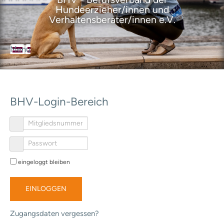
Hundeerzieher/innen und
Verhaltensberater/innen e.V.
Menu
BHV
Der Berufsverband
Über den Verband
Ziele des Verbandes
BHV-Login-Bereich
Satzung
Geschäftsordnung
Leitbild
Selbstverpflichtungserklärung
Ansprechpartner
Geschäftsstelle
eingeloggt bleiben
Vorstand
Ausbildungsrat
EINLOGGEN
Mitgliedervertreter
BHV-Mitglieder
Zugangsdaten vergessen?
Mitgliedschaft