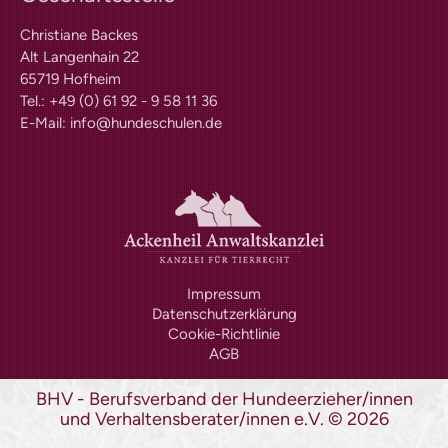
Kosten
Christiane Backes
Praxisangebote
Praxisbetriebe
Alt Langenhain 22
Fachpraktischer
65719 Hofheim
Leistungsnachweis
Tel.: +49 (0) 61 92 - 9 58 11 36
FAQ
E-Mail:
info@hundeschulen.de
Geschichte
Tiergestützte Intervention (IHK)
Praxisbetriebe
Multimedia
Audios: BHV Podcast
Videos: Online-Diskussionsrunden
Service
Impressum
Downloads für Hundetrainer
Datenschutzerklärung
Hundetrainer werden im BHV
Cookie-Richtlinie
Neuigkeiten
AGB
Bekanntmachungen
BHV - Berufsverband der Hundeerzieher/innen
Archiv
und Verhaltensberater/innen e.V.
©
2026
Mitgliederbetriebe
Hundehalter