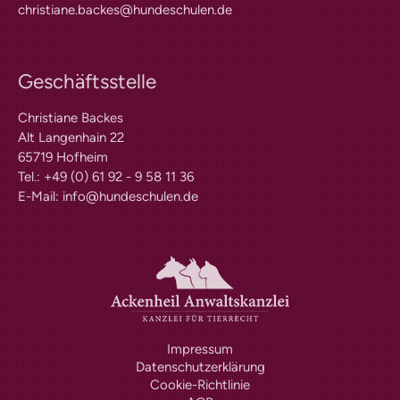
christiane.backes@hundeschulen.de
Formulare | Downloads
Dummykarten
Hoopersprüfung
Geschäftsstelle
Richtlinien
Prüfungstermine
Christiane Backes
Prüferliste
Alt Langenhain 22
Formulare | Downloads
Mantrailing-Sport-Prüfung
65719 Hofheim
Tel.: +49 (0) 61 92 - 9 58 11 36
Richtlinien
E-Mail:
info@hundeschulen.de
Prüfungstermine
Prüferliste
Formulare | Downloads
Schulhund mit IHK-Zertifikat
Praxisbetriebe
Schulhundkarten
Multimedia
Audios: BHV Podcast
Impressum
Videos: Online-Diskussionsrunden
Datenschutzerklärung
Service
Cookie-Richtlinie