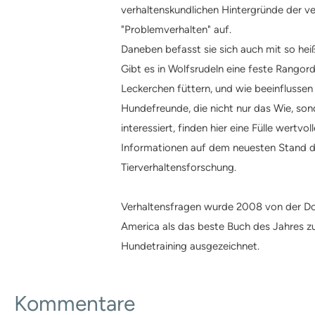
Wissen und Ausbildung
verhaltenskundlichen Hintergründe der v
Hundeschule finden
"Problemverhalten" auf.
Hundeschulen-Verzeichnis
Daneben befasst sie sich auch mit so heiß
Ausbildung Hund +
Gibt es in Wolfsrudeln eine feste Rangord
Halter
Leckerchen füttern, und wie beeinflussen
Hundeführerschein
Hundefreunde, die nicht nur das Wie, s
Anerkennung |
interessiert, finden hier eine Fülle wertvo
Vergünstigungen
Informationen zur Prüfung
Informationen auf dem neuesten Stand d
Lern-Ressourcen
Tierverhaltensforschung.
Übungstest Online
kostenloser Übungstest
Verhaltensfragen wurde 2008 von der Dog
Vollversion – alle Fragen
America als das beste Buch des Jahres 
Prüfungsaufgaben Praxisteil
Infos für Veranstalter
Hundetraining ausgezeichnet.
Prüfungstermine
Prüferliste
PLZ-Gebiet 0
Kommentare
PLZ-Gebiet 1