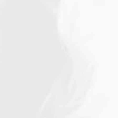
Nasenarbeit
Sonstiges / Hundefitness
Kind &amp; Hund
Verhalten /
Wissenschaftliches
Training für Trainer / Ideen für
Trainer
Sonstige Kynologie /
Rassekunde allgemein
Hundezucht / Genetik
Archiv
Downloads für Hundehalter
BHV Akademie
Bildungsangebote Hund
„Der Familienhund“
Ein Magazin des BHV e.V.
Magazin für Hundetrainer
Magazin für Hundehalter
Ausgabenübersicht
Jetzt online lesen!