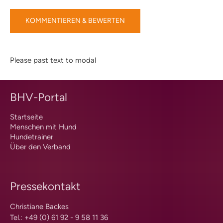
PLZ-Gebiet 2
PLZ-Gebiet 3
PLZ-Gebiet 4
PLZ-Gebiet 5
PLZ-Gebiet 6
PLZ-Gebiet 7
Please past text to modal
PLZ-Gebiet 8
PLZ-Gebiet 9
Berichte
BHV-Portal
Formulare | Downloads
Assistenzhund-Team-Prüfung
Startseite
Menschen mit Hund
Prüferliste
Hundetrainer
Dummyprüfung
Über den Verband
Richtlinien
Dummyprüfung Schnupperer
Dummyprüfung Anfänger
Pressekontakt
Dummyprüfung
Fortgeschrittene
Christiane Backes
Prüfungstermine
Tel.: +49 (0) 61 92 - 9 58 11 36
Prüferliste