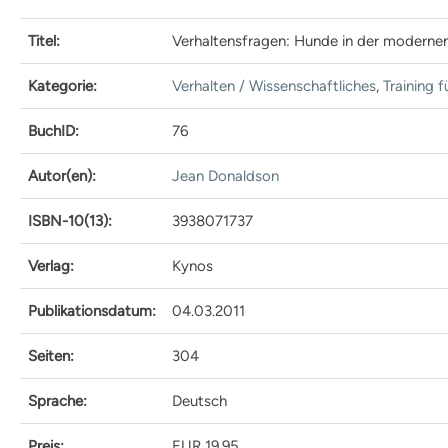
Fördermitgliedschaft
ordentliche Mitgliedschaft
Titel:
Verhaltensfragen: Hunde in der moderne
Qualitätskriterien
BHV-Referenten
Kategorie:
Verhalten / Wissenschaftliches
,
Training f
BHV-Gütesiegel
Downloads
BuchID:
76
Partner
Multimedia
Autor(en):
Jean Donaldson
Audios: BHV Podcast
Videos: Online-Diskussionsrunden
BHV Service UG
ISBN-10(13):
3938071737
BHV-Service UG
Hinweise zum Datenschutz
Verlag:
Kynos
Hundetrainer
Weiterbildung und Beruf
Publikationsdatum:
04.03.2011
Nachrichten
Weiterbildung
Seiten:
304
Hundetrainer als Beruf
IHK-Zertifikat
Sprache:
Deutsch
Anmeldung |
Voraussetzungen
Preis:
EUR 19,95