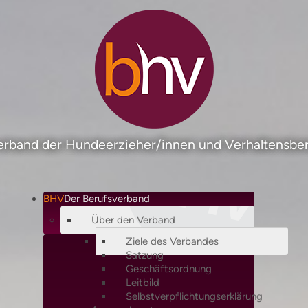
rband der Hundeerzieher/innen und Verhaltensber
BHV
Der Berufsverband
Über den Verband
Ziele des Verbandes
Satzung
Geschäftsordnung
Leitbild
Selbstverpflichtungserklärung