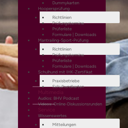
Dummykarten
Hoopersprüfung
Richtlinien
Prüfungstermine
Prüferliste
Formulare | Downloads
Mantrailing-Sport-Prüfung
Richtlinien
Prüfungstermine
Prüferliste
Formulare | Downloads
Schulhund mit IHK-Zertifikat
Praxisbetriebe
Schulhundkarten
Multimedia
Audios: BHV Podcast
Videos: Online-Diskussionsrunden
Service
Wissenswertes
Mitteilungen