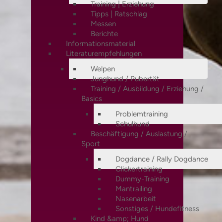
Training | Erziehung
Tipps | Ratschlag
Messen
Berichte
Informationsmaterial
Literaturempfehlungen
Welpen
Junghund / Pubertät
Training / Ausbildung / Erziehung /
Basics
Problemtraining
Schulhund
Beschäftigung / Auslastung /
Sport
Dogdance / Rally Dogdance
Clickertraining
Dummy-Training
Mantrailing
Nasenarbeit
Sonstiges / Hundefitness
Kind &amp; Hund