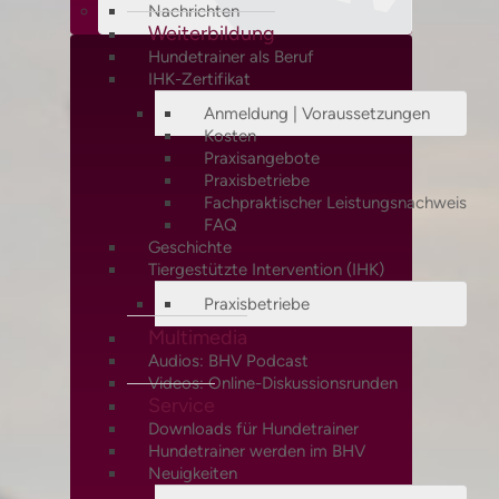
Nachrichten
Weiterbildung
Hundetrainer als Beruf
IHK-Zertifikat
Anmeldung | Voraussetzungen
Kosten
Praxisangebote
Praxisbetriebe
Fachpraktischer Leistungsnachweis
FAQ
Geschichte
Tiergestützte Intervention (IHK)
Praxisbetriebe
Multimedia
Audios: BHV Podcast
Videos: Online-Diskussionsrunden
Service
Downloads für Hundetrainer
Hundetrainer werden im BHV
Neuigkeiten