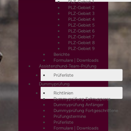
PLZ-Gebiet 1
PLZ-Gebiet 2
PLZ-Gebiet 3
PLZ-Gebiet 4
PLZ-Gebiet 5
PLZ-Gebiet 6
PLZ-Gebiet 7
PLZ-Gebiet 8
PLZ-Gebiet 9
Berichte
Formulare | Downloads
Assistenzhund-Team-Prüfung
Prüferliste
Dummyprüfung
Richtlinien
Dummyprüfung Schnupperer
Dummyprüfung Anfänger
Dummyprüfung Fortgeschrittene
Prüfungstermine
Prüferliste
Formulare | Downloads