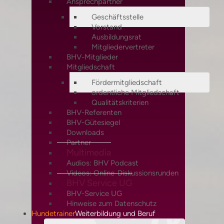
Ansprechpartner
Geschäftsstelle
Vorstand
Ausbildungsrat
Mitgliedervertreter
BHV-Mitglieder
Mitgliedschaft
Fördermitgliedschaft
ordentliche Mitgliedschaft
Qualitätskriterien
BHV-Referenten
BHV-Gütesiegel
Downloads
Partner
Multimedia
Audios: BHV Podcast
Videos: Online-Diskussionsrunden
BHV Service UG
BHV-Service UG
Hinweise zum Datenschutz
Hundetrainer
Weiterbildung und Beruf