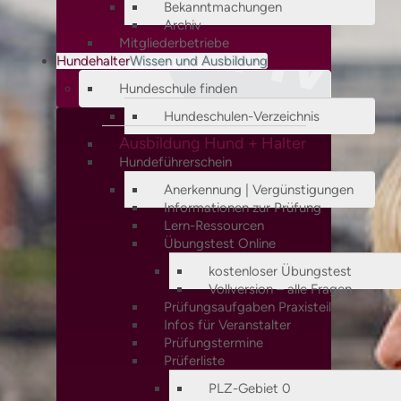
Bekanntmachungen
Archiv
Mitgliederbetriebe
Hundehalter
Wissen und Ausbildung
Hundeschule finden
Hundeschulen-Verzeichnis
Ausbildung Hund + Halter
Hundeführerschein
Anerkennung | Vergünstigungen
Informationen zur Prüfung
Lern-Ressourcen
Übungstest Online
kostenloser Übungstest
Vollversion – alle Fragen
Prüfungsaufgaben Praxisteil
Infos für Veranstalter
Prüfungstermine
Prüferliste
PLZ-Gebiet 0