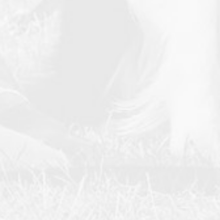
PLZ-Gebiet 2
PLZ-Gebiet 3
PLZ-Gebiet 4
PLZ-Gebiet 5
PLZ-Gebiet 6
PLZ-Gebiet 7
PLZ-Gebiet 8
PLZ-Gebiet 9
Berichte
Formulare | Downloads
Assistenzhund-Team-Prüfung
Prüferliste
Dummyprüfung
Richtlinien
Dummyprüfung Schnupperer
Dummyprüfung Anfänger
Dummyprüfung
Fortgeschrittene
Prüfungstermine
Prüferliste