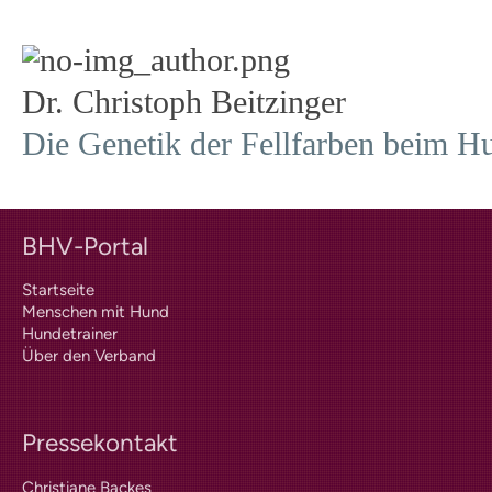
Fördermitgliedschaft
ordentliche Mitgliedschaft
Qualitätskriterien
BHV-Referenten
Dr. Christoph Beitzinger
BHV-Gütesiegel
Downloads
Die Genetik der Fellfarben beim H
Partner
Multimedia
Audios: BHV Podcast
Videos: Online-Diskussionsrunden
BHV Service UG
BHV-Portal
BHV-Service UG
Startseite
Hinweise zum Datenschutz
Hundetrainer
Menschen mit Hund
Weiterbildung und Beruf
Hundetrainer
Nachrichten
Über den Verband
Weiterbildung
Hundetrainer als Beruf
IHK-Zertifikat
Pressekontakt
Anmeldung |
Voraussetzungen
Christiane Backes