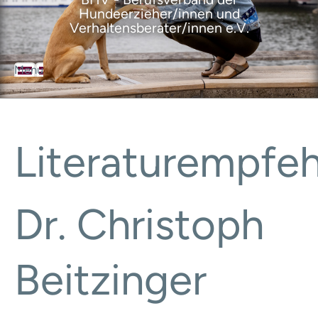
Hundeerzieher/innen und
Verhaltensberater/innen e.V.
Menu
BHV
Der Berufsverband
Über den Verband
Ziele des Verbandes
Literaturempfe
Satzung
Geschäftsordnung
Leitbild
Selbstverpflichtungserklärung
Dr. Christoph
Ansprechpartner
Geschäftsstelle
Vorstand
Ausbildungsrat
Beitzinger
Mitgliedervertreter
BHV-Mitglieder
Mitgliedschaft