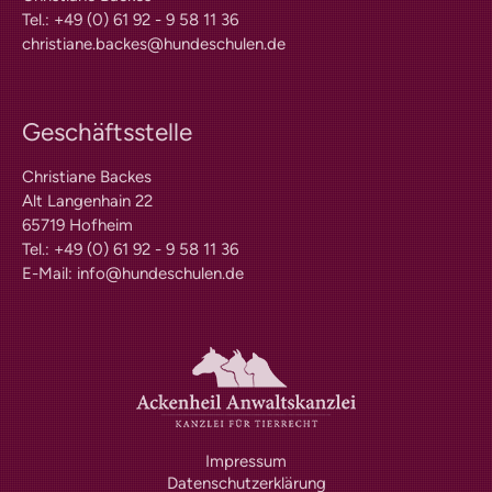
Kosten
Tel.: +49 (0) 61 92 - 9 58 11 36
Praxisangebote
christiane.backes@hundeschulen.de
Praxisbetriebe
Fachpraktischer
Leistungsnachweis
FAQ
Geschäftsstelle
Geschichte
Tiergestützte Intervention (IHK)
Christiane Backes
Alt Langenhain 22
Praxisbetriebe
65719 Hofheim
Multimedia
Tel.: +49 (0) 61 92 - 9 58 11 36
Audios: BHV Podcast
E-Mail:
info@hundeschulen.de
Videos: Online-Diskussionsrunden
Service
Downloads für Hundetrainer
Hundetrainer werden im BHV
Neuigkeiten
Bekanntmachungen
Archiv
Mitgliederbetriebe
Impressum
Hundehalter
Datenschutzerklärung