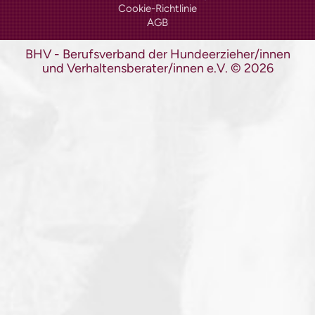
Wissen und Ausbildung
Cookie-Richtlinie
Hundeschule finden
AGB
Hundeschulen-Verzeichnis
BHV - Berufsverband der Hundeerzieher/innen
Ausbildung Hund +
und Verhaltensberater/innen e.V.
©
2026
Halter
Hundeführerschein
Anerkennung |
Vergünstigungen
Informationen zur Prüfung
Lern-Ressourcen
Übungstest Online
kostenloser Übungstest
Vollversion – alle Fragen
Prüfungsaufgaben Praxisteil
Infos für Veranstalter
Prüfungstermine
Prüferliste
PLZ-Gebiet 0
PLZ-Gebiet 1