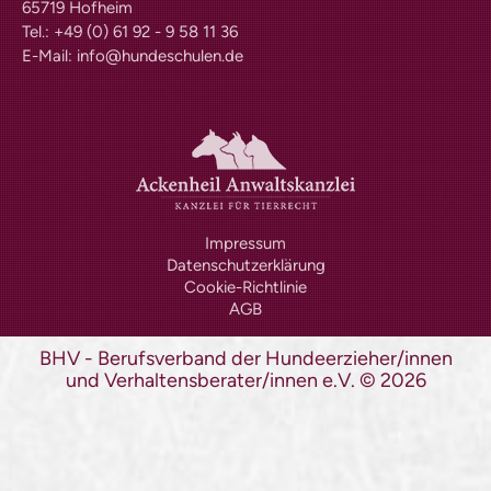
65719 Hofheim
Formulare | Downloads
Tel.: +49 (0) 61 92 - 9 58 11 36
Dummykarten
E-Mail:
info@hundeschulen.de
Hoopersprüfung
Richtlinien
Prüfungstermine
Prüferliste
Formulare | Downloads
Mantrailing-Sport-Prüfung
Richtlinien
Impressum
Prüfungstermine
Datenschutzerklärung
Prüferliste
Cookie-Richtlinie
Formulare | Downloads
AGB
Schulhund mit IHK-Zertifikat
Praxisbetriebe
BHV - Berufsverband der Hundeerzieher/innen
Schulhundkarten
und Verhaltensberater/innen e.V.
©
2026
Multimedia
Audios: BHV Podcast
Videos: Online-Diskussionsrunden
Service