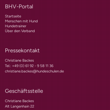
PLZ-Gebiet 2
BHV-Portal
PLZ-Gebiet 3
PLZ-Gebiet 4
Startseite
PLZ-Gebiet 5
Menschen mit Hund
PLZ-Gebiet 6
Hundetrainer
PLZ-Gebiet 7
Über den Verband
PLZ-Gebiet 8
PLZ-Gebiet 9
Berichte
Pressekontakt
Formulare | Downloads
Assistenzhund-Team-Prüfung
Christiane Backes
Prüferliste
Tel.: +49 (0) 61 92 - 9 58 11 36
Dummyprüfung
christiane.backes@hundeschulen.de
Richtlinien
Dummyprüfung Schnupperer
Dummyprüfung Anfänger
Geschäftsstelle
Dummyprüfung
Fortgeschrittene
Christiane Backes
Prüfungstermine
Alt Langenhain 22
Prüferliste