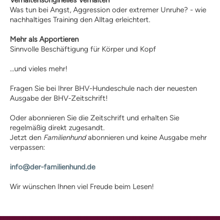
Verhaltensoriginelles Verhalten
Wissen und Ausbildung
Was tun bei Angst, Aggression oder extremer Unruhe? - wie
Hundeschule finden
nachhaltiges Training den Alltag erleichtert.
Hundeschulen-Verzeichnis
Mehr als Apportieren
Ausbildung Hund +
Sinnvolle Beschäftigung für Körper und Kopf
Halter
Hundeführerschein
...und vieles mehr!
Anerkennung |
Fragen Sie bei Ihrer BHV-Hundeschule nach der neuesten
Vergünstigungen
Ausgabe der BHV-Zeitschrift!
Informationen zur Prüfung
Lern-Ressourcen
Oder abonnieren Sie die Zeitschrift und erhalten Sie
Übungstest Online
regelmäßig direkt zugesandt.
Jetzt den
Familienhund
abonnieren und keine Ausgabe mehr
kostenloser Übungstest
verpassen:
Vollversion – alle Fragen
Prüfungsaufgaben Praxisteil
info@der-familienhund.de
Infos für Veranstalter
Prüfungstermine
Wir wünschen Ihnen viel Freude beim Lesen!
Prüferliste
PLZ-Gebiet 0
PLZ-Gebiet 1