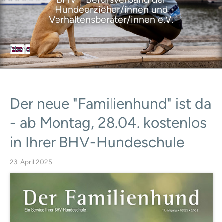
Hundeerzieher/innen und
Verhaltensberater/innen e.V.
Menu
BHV
Der Berufsverband
Über den Verband
Ziele des Verbandes
Der
neue
"Familienhund"
ist
da
Satzung
Geschäftsordnung
-
ab
Montag,
28.04.
kostenlos
Leitbild
Selbstverpflichtungserklärung
in
Ihrer
BHV-Hundeschule
Ansprechpartner
Geschäftsstelle
23. April 2025
Vorstand
Ausbildungsrat
Mitgliedervertreter
BHV-Mitglieder
Mitgliedschaft