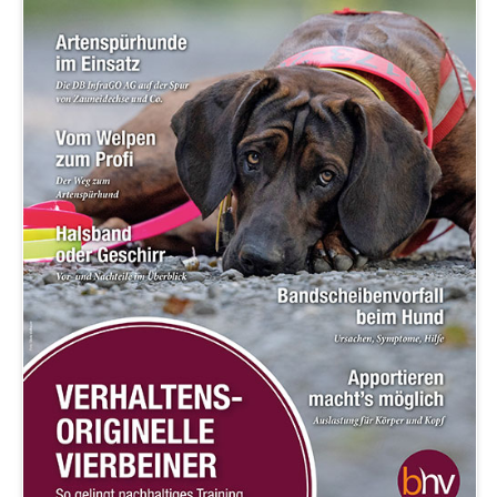
Fördermitgliedschaft
ordentliche Mitgliedschaft
Qualitätskriterien
BHV-Referenten
BHV-Gütesiegel
Downloads
Partner
Multimedia
Audios: BHV Podcast
Videos: Online-Diskussionsrunden
BHV Service UG
BHV-Service UG
Hinweise zum Datenschutz
Hundetrainer
Weiterbildung und Beruf
Nachrichten
Weiterbildung
Hundetrainer als Beruf
IHK-Zertifikat
Anmeldung |
Voraussetzungen