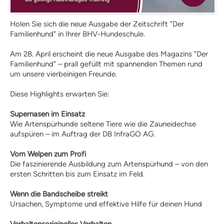
Kosten
Praxisangebote
Holen Sie sich die neue Ausgabe der Zeitschrift "Der
Praxisbetriebe
Familienhund" in Ihrer BHV-Hundeschule.
Fachpraktischer
Leistungsnachweis
Am 28. April erscheint die neue Ausgabe des Magazins "Der
FAQ
Familienhund" – prall gefüllt mit spannenden Themen rund
Geschichte
um unsere vierbeinigen Freunde.
Tiergestützte Intervention (IHK)
Diese Highlights erwarten Sie:
Praxisbetriebe
Multimedia
Supernasen im Einsatz
Audios: BHV Podcast
Wie Artenspürhunde seltene Tiere wie die Zauneidechse
Videos: Online-Diskussionsrunden
aufspüren – im Auftrag der DB InfraGO AG.
Service
Downloads für Hundetrainer
Vom Welpen zum Profi
Hundetrainer werden im BHV
Die faszinierende Ausbildung zum Artenspürhund – von den
ersten Schritten bis zum Einsatz im Feld.
Neuigkeiten
Bekanntmachungen
Wenn die Bandscheibe streikt
Archiv
Ursachen, Symptome und effektive Hilfe für deinen Hund
Mitgliederbetriebe
Hundehalter