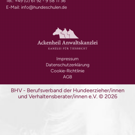
Tel.: +49 (0) 61 92 - 9 58 11 36
PLZ-Gebiet 2
E-Mail:
info@hundeschulen.de
PLZ-Gebiet 3
PLZ-Gebiet 4
PLZ-Gebiet 5
PLZ-Gebiet 6
PLZ-Gebiet 7
PLZ-Gebiet 8
PLZ-Gebiet 9
Berichte
Impressum
Formulare | Downloads
Datenschutzerklärung
Assistenzhund-Team-Prüfung
Cookie-Richtlinie
AGB
Prüferliste
Dummyprüfung
BHV - Berufsverband der Hundeerzieher/innen
und Verhaltensberater/innen e.V.
Richtlinien
©
2026
Dummyprüfung Schnupperer
Dummyprüfung Anfänger
Dummyprüfung
Fortgeschrittene
Prüfungstermine
Prüferliste