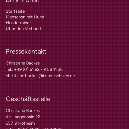
Wissen und Ausbildung
Hundeschule finden
Startseite
Menschen mit Hund
Hundeschulen-Verzeichnis
Hundetrainer
Ausbildung Hund +
Über den Verband
Halter
Hundeführerschein
Anerkennung |
Pressekontakt
Vergünstigungen
Informationen zur Prüfung
Christiane Backes
Lern-Ressourcen
Tel.: +49 (0) 61 92 - 9 58 11 36
Übungstest Online
christiane.backes@hundeschulen.de
kostenloser Übungstest
Vollversion – alle Fragen
Prüfungsaufgaben Praxisteil
Geschäftsstelle
Infos für Veranstalter
Prüfungstermine
Christiane Backes
Prüferliste
Alt Langenhain 22
PLZ-Gebiet 0
65719 Hofheim
PLZ-Gebiet 1