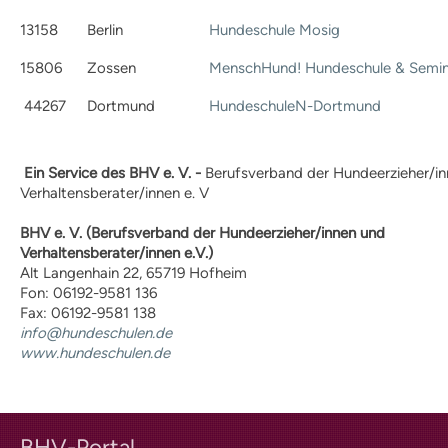
Kosten
13158
Berlin
Hundeschule Mosig
Praxisangebote
Praxisbetriebe
15806
Zossen
MenschHund! Hundeschule & Semin
Fachpraktischer
Leistungsnachweis
44267
Dortmund
HundeschuleN-Dortmund
FAQ
Geschichte
Tiergestützte Intervention (IHK)
Ein Service des BHV e. V. -
Berufsverband der Hundeerzieher/i
Verhaltensberater/innen e. V
Praxisbetriebe
Multimedia
BHV
e. V. (Berufsverband der Hundeerzieher/innen und
Audios: BHV Podcast
Verhaltensberater/innen e.V.)
Videos: Online-Diskussionsrunden
Alt Langenhain 22, 65719 Hofheim
Service
Fon: 06192-9581 136
Downloads für Hundetrainer
Fax: 06192-9581 138
Hundetrainer werden im BHV
info@hundeschulen.de
Neuigkeiten
www.hundeschulen.de
Bekanntmachungen
Archiv
Mitgliederbetriebe
Hundehalter
BHV-Portal