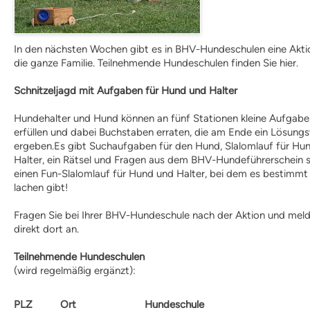
Fördermitgliedschaft
ordentliche Mitgliedschaft
Qualitätskriterien
In den nächsten Wochen gibt es in BHV-Hundeschulen eine Akti
BHV-Referenten
die ganze Familie. Teilnehmende Hundeschulen finden Sie hier.
BHV-Gütesiegel
Downloads
Schnitzeljagd mit Aufgaben für Hund und Halter
Partner
Multimedia
Hundehalter und Hund können an fünf Stationen kleine Aufgabe
Audios: BHV Podcast
erfüllen und dabei Buchstaben erraten, die am Ende ein Lösung
Videos: Online-Diskussionsrunden
ergeben.Es gibt Suchaufgaben für den Hund, Slalomlauf für Hu
BHV Service UG
Halter, ein Rätsel und Fragen aus dem BHV-Hundeführerschein 
BHV-Service UG
einen Fun-Slalomlauf für Hund und Halter, bei dem es bestimmt 
Hinweise zum Datenschutz
lachen gibt!
Hundetrainer
Weiterbildung und Beruf
Fragen Sie bei Ihrer BHV-Hundeschule nach der Aktion und meld
Nachrichten
direkt dort an.
Weiterbildung
Hundetrainer als Beruf
Teilnehmende Hundeschulen
IHK-Zertifikat
(wird regelmäßig ergänzt):
Anmeldung |
PLZ
Ort
Hundeschule
Voraussetzungen