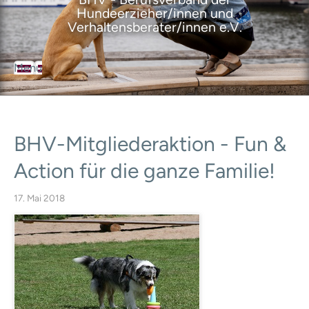
Hundeerzieher/innen und
Verhaltensberater/innen e.V.
Menu
BHV
Der Berufsverband
Über den Verband
Ziele des Verbandes
BHV-Mitgliederaktion
-
Fun
&
Satzung
Geschäftsordnung
Action
für
die
ganze
Familie!
Leitbild
Selbstverpflichtungserklärung
17. Mai 2018
Ansprechpartner
Geschäftsstelle
Vorstand
Ausbildungsrat
Mitgliedervertreter
BHV-Mitglieder
Mitgliedschaft