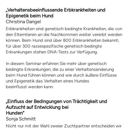
Nasenarbeit
„Verhaltensbeeinflussende Erbkrankheiten und
Sonstiges / Hundefitness
Epigenetik beim Hund
Kind & Hund
Christina Dangel
Verhalten /
Erbkrankheiten sind genetisch bedingte Krankheiten, die von
Wissenschaftliches
den Elterntieren an die Nachkommen weiter vererbt werden
Training für Trainer / Ideen für
können. Beim Hund sind über 800 Erbkrankheiten bekannt;
Trainer
für über 300 rassespezifische genetisch bedingte
Sonstige Kynologie /
Erkrankungen stehen DNA-Tests zur Verfügung.
Rassekunde allgemein
Hundezucht / Genetik
In diesem Seminar erfahren Sie mehr über genetisch
Archiv
bedingte Erkrankungen, die zu einer Verhaltensänderung
Downloads für Hundehalter
beim Hund führen können und wie durch äußere Einflüsse
BHV Akademie
Bildungsangebote Hund
und Epigenetik das Verhalten eines Hundes
„Der Familienhund“
beeinflusst werden kann.
Ein Magazin des BHV e.V.
Magazin für Hundetrainer
„Einfluss der Bedingungen von Trächtigkeit und
Magazin für Hundehalter
Aufzucht auf Entwicklung bei
Ausgabenübersicht
Hunden“
Jetzt online lesen!
Sonja Schmitt
Nicht nur mit der Wahl zweier Zuchtpartner entscheiden wir