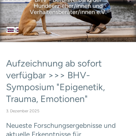
Hundeerzieher/innen und
Verhaltensberater/innen e.V.
Menu
BHV
Der Berufsverband
Über den Verband
Ziele des Verbandes
Aufzeichnung
ab
sofort
Satzung
Geschäftsordnung
verfügbar
>>>
BHV-
Leitbild
Selbstverpflichtungserklärung
Symposium
"Epigenetik,
Ansprechpartner
Trauma,
Emotionen"
Geschäftsstelle
Vorstand
Ausbildungsrat
3. Dezember 2025
Mitgliedervertreter
BHV-Mitglieder
Neueste Forschungsergebnisse und
Mitgliedschaft
aktuelle Erkenntnisse für