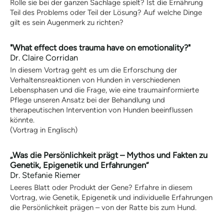
Rolle sie bei der ganzen Sachlage spielt? Ist die Ernährung
Formulare | Downloads
Teil des Problems oder Teil der Lösung? Auf welche Dinge
Dummykarten
gilt es sein Augenmerk zu richten?
Hoopersprüfung
Richtlinien
"
What effect does trauma have on emotionality?"
Prüfungstermine
Dr. Claire Corridan
Prüferliste
In diesem Vortrag geht es um die Erforschung der
Formulare | Downloads
Verhaltensreaktionen von Hunden in verschiedenen
Mantrailing-Sport-Prüfung
Lebensphasen und die Frage, wie eine traumainformierte
Pflege unseren Ansatz bei der Behandlung und
Richtlinien
therapeutischen Intervention von Hunden beeinflussen
Prüfungstermine
könnte.
Prüferliste
(Vortrag in Englisch)
Formulare | Downloads
Schulhund mit IHK-Zertifikat
„Was die Persönlichkeit prägt – Mythos und Fakten zu
Praxisbetriebe
Genetik, Epigenetik und Erfahrungen“
Schulhundkarten
Dr. Stefanie Riemer
Multimedia
Leeres Blatt oder Produkt der Gene? Erfahre in diesem
Audios: BHV Podcast
Vortrag, wie Genetik, Epigenetik und individuelle Erfahrungen
Videos: Online-Diskussionsrunden
die Persönlichkeit prägen – von der Ratte bis zum Hund.
Service