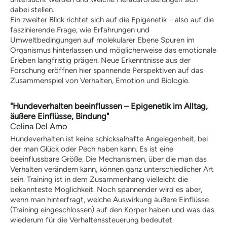
Kosten
dabei stellen.
Praxisangebote
Ein zweiter Blick richtet sich auf die Epigenetik – also auf die
Praxisbetriebe
faszinierende Frage, wie Erfahrungen und
Fachpraktischer
Umweltbedingungen auf molekularer Ebene Spuren im
Leistungsnachweis
Organismus hinterlassen und möglicherweise das emotionale
Erleben langfristig prägen. Neue Erkenntnisse aus der
FAQ
Forschung eröffnen hier spannende Perspektiven auf das
Geschichte
Zusammenspiel von Verhalten, Emotion und Biologie.
Tiergestützte Intervention (IHK)
Praxisbetriebe
"Hundeverhalten beeinflussen – Epigenetik im Alltag,
Multimedia
äußere Einflüsse, Bindung"
Audios: BHV Podcast
Celina Del Amo
Videos: Online-Diskussionsrunden
Hundeverhalten ist keine schicksalhafte Angelegenheit, bei
Service
der man Glück oder Pech haben kann. Es ist eine
Downloads für Hundetrainer
beeinflussbare Größe. Die Mechanismen, über die man das
Hundetrainer werden im BHV
Verhalten verändern kann, können ganz unterschiedlicher Art
Neuigkeiten
sein. Training ist in dem Zusammenhang vielleicht die
bekannteste Möglichkeit. Noch spannender wird es aber,
Bekanntmachungen
wenn man hinterfragt, welche Auswirkung äußere Einflüsse
Archiv
(Training eingeschlossen) auf den Körper haben und was das
Mitgliederbetriebe
wiederum für die Verhaltenssteuerung bedeutet.
Hundehalter