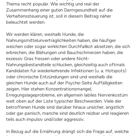
Thema recht populär. Wie wichtig und real der
PLZ-Gebiet 2
Zusammenhang einer guten Darmgesundheit auf die
PLZ-Gebiet 3
Verhaltenssteuerung ist, soll in diesem Beitrag näher
PLZ-Gebiet 4
beleuchtet werden.
PLZ-Gebiet 5
PLZ-Gebiet 6
Wir werden klären, weshalb Hunde, die
PLZ-Gebiet 7
Nahrungsmittelunverträglichkeiten haben, die häufiger
PLZ-Gebiet 8
weichen oder sogar wirklichen Durchfallkot absetzen, die sich
PLZ-Gebiet 9
erbrechen, die Blähungen und Bauchschmerzen haben, die
Berichte
exzessiv Gras fressen oder andere Nicht-
Formulare | Downloads
Nahrungsbestandteile schlucken, gleichzeitig auch oftmals
Assistenzhund-Team-Prüfung
Kandidaten für wiederkehrende Infektionen (u. a. Hotspots)
oder chronische Entzündungen sind und weshalb die
Prüferliste
gleichen Hunde auch auf der Psyche-Seite Auffälligkeiten
Dummyprüfung
zeigen. Hier stehen Konzentrationsmangel,
Erregungslageprobleme, ein allgemein labiles Nervenkostüm
Richtlinien
weit oben auf der Liste typischer Beschwerden. Viele der
Dummyprüfung Schnupperer
betroffenen Hunde sind darüber hinaus unsicher, ängstlich
Dummyprüfung Anfänger
oder gar panisch, manche sind deutlich reizbar und reagieren
Dummyprüfung
teils auch impulsiv und/oder aggressiv.
Fortgeschrittene
Prüfungstermine
In Bezug auf die Ernährung drängt sich die Frage auf, welche
Prüferliste