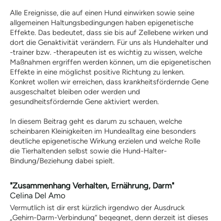
Wissen und Ausbildung
Alle Ereignisse, die auf einen Hund einwirken sowie seine
Hundeschule finden
allgemeinen Haltungsbedingungen haben epigenetische
Hundeschulen-Verzeichnis
Effekte. Das bedeutet, dass sie bis auf Zellebene wirken und
dort die Genaktivität verändern. Für uns als Hundehalter und
Ausbildung Hund +
-trainer bzw. -therapeuten ist es wichtig zu wissen, welche
Halter
Maßnahmen ergriffen werden können, um die epigenetischen
Hundeführerschein
Effekte in eine möglichst positive Richtung zu lenken.
Konkret wollen wir erreichen, dass krankheitsfördernde Gene
Anerkennung |
ausgeschaltet bleiben oder werden und
Vergünstigungen
gesundheitsfördernde Gene aktiviert werden.
Informationen zur Prüfung
Lern-Ressourcen
In diesem Beitrag geht es darum zu schauen, welche
Übungstest Online
scheinbaren Kleinigkeiten im Hundealltag eine besonders
kostenloser Übungstest
deutliche epigenetische Wirkung erzielen und welche Rolle
Vollversion – alle Fragen
die Tierhaltenden selbst sowie die Hund-Halter-
Prüfungsaufgaben Praxisteil
Bindung/Beziehung dabei spielt.
Infos für Veranstalter
Prüfungstermine
"Zusammenhang Verhalten, Ernährung, Darm"
Prüferliste
Celina Del Amo
PLZ-Gebiet 0
Vermutlich ist dir erst kürzlich irgendwo der Ausdruck
„Gehirn-Darm-Verbindung“ begegnet, denn derzeit ist dieses
PLZ-Gebiet 1