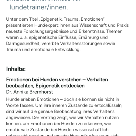
Fördermitgliedschaft
Hundetrainer/innen.
ordentliche Mitgliedschaft
Qualitätskriterien
Unter dem Titel „Epigenetik, Trauma, Emotionen“
BHV-Referenten
präsentierten Hundexpert:innen aus Wissenschaft und Praxis
BHV-Gütesiegel
neueste Forschungsergebnisse und Erkenntnisse. Themen
Downloads
waren u. a. epigenetische Einflüsse, Ernährung und
Partner
Darmgesundheit, vererbte Verhaltensstörungen sowie
Multimedia
Trauma und emotionale Entwicklung.
Audios: BHV Podcast
Videos: Online-Diskussionsrunden
BHV Service UG
Inhalte:
BHV-Service UG
Emotionen bei Hunden verstehen – Verhalten
Hinweise zum Datenschutz
beobachten, Epigenetik entdecken
Hundetrainer
Weiterbildung und Beruf
Dr. Annika Bremhorst
Nachrichten
Hunde erleben Emotionen – doch sie können sie nicht in
Weiterbildung
Worte fassen. Um ihre inneren Zustände zu entschlüsseln,
sind wir auf die genaue Beobachtung ihres Verhaltens
Hundetrainer als Beruf
angewiesen. Der Vortrag zeigt, wie wir Verhalten nutzen
IHK-Zertifikat
können, um Emotionen bei Hunden zu erkennen, wie
Anmeldung |
emotionale Zustände bei Hunden wissenschaftlich
Voraussetzungen
untersucht werden und welche Herausforderungen sich