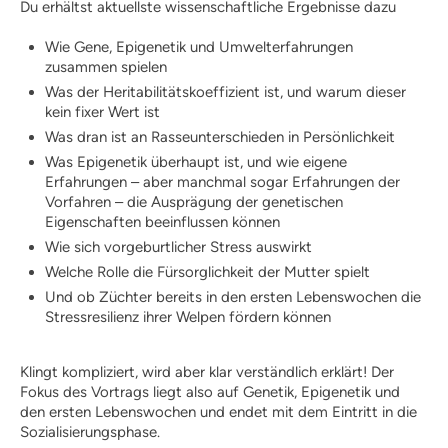
Wissenswertes
Du erhältst aktuellste wissenschaftliche Ergebnisse dazu
Mitteilungen
Wie Gene, Epigenetik und Umwelterfahrungen
Training | Erziehung
zusammen spielen
Tipps | Ratschlag
Was der Heritabilitätskoeffizient ist, und warum dieser
Messen
kein fixer Wert ist
Berichte
Was dran ist an Rasseunterschieden in Persönlichkeit
Informationsmaterial
Literaturempfehlungen
Was Epigenetik überhaupt ist, und wie eigene
Erfahrungen – aber manchmal sogar Erfahrungen der
Welpen
Vorfahren – die Ausprägung der genetischen
Junghund / Pubertät
Eigenschaften beeinflussen können
Training / Ausbildung /
Wie sich vorgeburtlicher Stress auswirkt
Erziehung / Basics
Welche Rolle die Fürsorglichkeit der Mutter spielt
Problemtraining
Und ob Züchter bereits in den ersten Lebenswochen die
Schulhund
Stressresilienz ihrer Welpen fördern können
Beschäftigung / Auslastung /
Sport
Klingt kompliziert, wird aber klar verständlich erklärt! Der
Dogdance / Rally Dogdance
Fokus des Vortrags liegt also auf Genetik, Epigenetik und
Clickertraining
den ersten Lebenswochen und endet mit dem Eintritt in die
Dummy-Training
Sozialisierungsphase.
Mantrailing