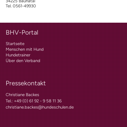
34225 Baunatal
PLZ-Gebiet 2
Tel. 0561-49930
PLZ-Gebiet 3
PLZ-Gebiet 4
PLZ-Gebiet 5
PLZ-Gebiet 6
BHV-Portal
PLZ-Gebiet 7
PLZ-Gebiet 8
Startseite
PLZ-Gebiet 9
Menschen mit Hund
Berichte
Hundetrainer
Formulare | Downloads
Über den Verband
Assistenzhund-Team-Prüfung
Prüferliste
Dummyprüfung
Pressekontakt
Richtlinien
Christiane Backes
Dummyprüfung Schnupperer
Tel.: +49 (0) 61 92 - 9 58 11 36
Dummyprüfung Anfänger
christiane.backes@hundeschulen.de
Dummyprüfung
Fortgeschrittene
Prüfungstermine
Prüferliste