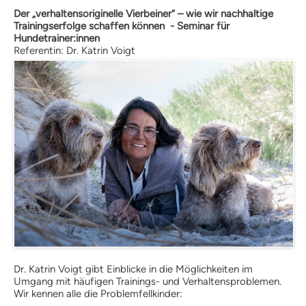
Fördermitgliedschaft
Der „verhaltensoriginelle Vierbeiner“ – wie wir nachhaltige
ordentliche Mitgliedschaft
Trainingserfolge schaffen können - Seminar für
Qualitätskriterien
Hundetrainer:innen
Referentin: Dr. Katrin Voigt
BHV-Referenten
BHV-Gütesiegel
Downloads
Partner
Multimedia
Audios: BHV Podcast
Videos: Online-Diskussionsrunden
BHV Service UG
BHV-Service UG
Hinweise zum Datenschutz
Hundetrainer
Weiterbildung und Beruf
Nachrichten
Weiterbildung
Hundetrainer als Beruf
IHK-Zertifikat
Dr. Katrin Voigt gibt Einblicke in die Möglichkeiten im
Umgang mit häufigen Trainings- und Verhaltensproblemen.
Anmeldung |
Wir kennen alle die Problemfellkinder:
Voraussetzungen