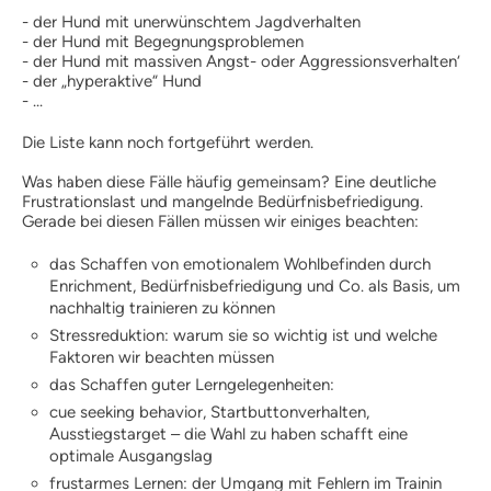
Kosten
- der Hund mit unerwünschtem Jagdverhalten
Praxisangebote
- der Hund mit Begegnungsproblemen
- der Hund mit massiven Angst- oder Aggressionsverhalten‘
Praxisbetriebe
- der „hyperaktive“ Hund
Fachpraktischer
- ...
Leistungsnachweis
FAQ
Die Liste kann noch fortgeführt werden.
Geschichte
Tiergestützte Intervention (IHK)
Was haben diese Fälle häufig gemeinsam? Eine deutliche
Frustrationslast und mangelnde Bedürfnisbefriedigung.
Praxisbetriebe
Gerade bei diesen Fällen müssen wir einiges beachten:
Multimedia
das Schaffen von emotionalem Wohlbefinden durch
Audios: BHV Podcast
Enrichment, Bedürfnisbefriedigung und Co. als Basis, um
Videos: Online-Diskussionsrunden
nachhaltig trainieren zu können
Service
Stressreduktion: warum sie so wichtig ist und welche
Downloads für Hundetrainer
Faktoren wir beachten müssen
Hundetrainer werden im BHV
Neuigkeiten
das Schaffen guter Lerngelegenheiten:
cue seeking behavior, Startbuttonverhalten,
Bekanntmachungen
Ausstiegstarget – die Wahl zu haben schafft eine
Archiv
optimale Ausgangslag
Mitgliederbetriebe
Hundehalter
frustarmes Lernen: der Umgang mit Fehlern im Trainin