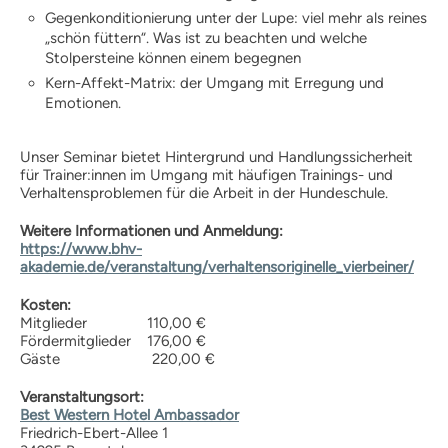
Wissen und Ausbildung
Gegenkonditionierung unter der Lupe: viel mehr als reines
Hundeschule finden
„schön füttern“. Was ist zu beachten und welche
Stolpersteine können einem begegnen
Hundeschulen-Verzeichnis
Kern-Affekt-Matrix: der Umgang mit Erregung und
Ausbildung Hund +
Emotionen.
Halter
Hundeführerschein
Unser Seminar bietet Hintergrund und Handlungssicherheit
Anerkennung |
für Trainer:innen im Umgang mit häufigen Trainings- und
Vergünstigungen
Verhaltensproblemen für die Arbeit in der Hundeschule.
Informationen zur Prüfung
Lern-Ressourcen
Weitere Informationen und Anmeldung:
https://www.bhv-
Übungstest Online
akademie.de/veranstaltung/verhaltensoriginelle_vierbeiner/
kostenloser Übungstest
Vollversion – alle Fragen
Kosten:
Mitglieder 110,00 €
Prüfungsaufgaben Praxisteil
Fördermitglieder 176,00 €
Infos für Veranstalter
Gäste 220,00 €
Prüfungstermine
Prüferliste
Veranstaltungsort:
Best Western Hotel Ambassador
PLZ-Gebiet 0
Friedrich-Ebert-Allee 1
PLZ-Gebiet 1