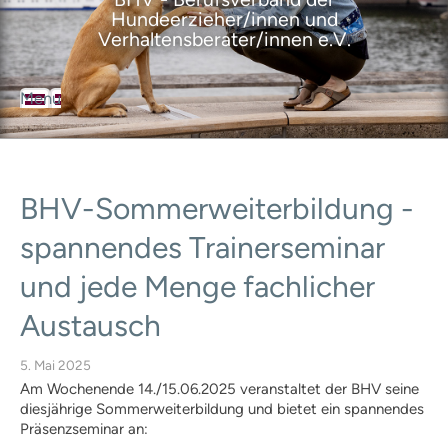
Hundeerzieher/innen und
Verhaltensberater/innen e.V.
Menu
BHV
Der Berufsverband
Über den Verband
Ziele des Verbandes
BHV-Sommerweiterbildung
-
Satzung
Geschäftsordnung
spannendes
Trainerseminar
Leitbild
Selbstverpflichtungserklärung
und
jede
Menge
fachlicher
Ansprechpartner
Austausch
Geschäftsstelle
Vorstand
Ausbildungsrat
5. Mai 2025
Mitgliedervertreter
Am Wochenende 14./15.06.2025 veranstaltet der BHV seine
BHV-Mitglieder
diesjährige Sommerweiterbildung und bietet ein spannendes
Mitgliedschaft
Präsenzseminar an: