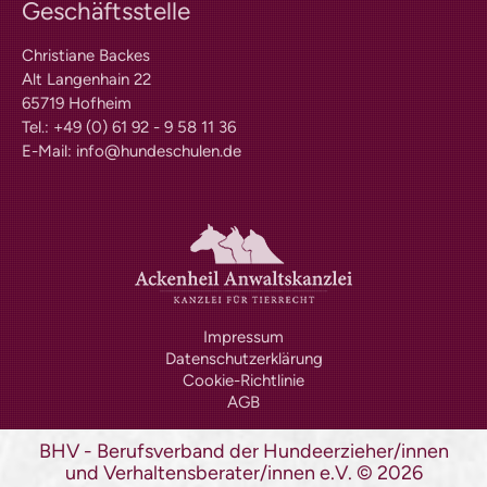
Geschäftsstelle
Formulare | Downloads
Dummykarten
Christiane Backes
Hoopersprüfung
Alt Langenhain 22
Richtlinien
65719 Hofheim
Prüfungstermine
Tel.: +49 (0) 61 92 - 9 58 11 36
Prüferliste
E-Mail:
info@hundeschulen.de
Formulare | Downloads
Mantrailing-Sport-Prüfung
Richtlinien
Prüfungstermine
Prüferliste
Formulare | Downloads
Schulhund mit IHK-Zertifikat
Impressum
Praxisbetriebe
Datenschutzerklärung
Schulhundkarten
Cookie-Richtlinie
Multimedia
AGB
Audios: BHV Podcast
Videos: Online-Diskussionsrunden
BHV - Berufsverband der Hundeerzieher/innen
Service
und Verhaltensberater/innen e.V.
©
2026