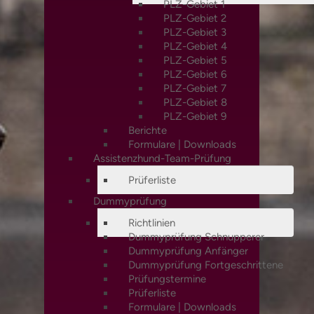
PLZ-Gebiet 1
PLZ-Gebiet 2
PLZ-Gebiet 3
PLZ-Gebiet 4
PLZ-Gebiet 5
PLZ-Gebiet 6
PLZ-Gebiet 7
PLZ-Gebiet 8
PLZ-Gebiet 9
Berichte
Formulare | Downloads
Assistenzhund-Team-Prüfung
Prüferliste
Dummyprüfung
Richtlinien
Dummyprüfung Schnupperer
Dummyprüfung Anfänger
Dummyprüfung Fortgeschrittene
Prüfungstermine
Prüferliste
Formulare | Downloads