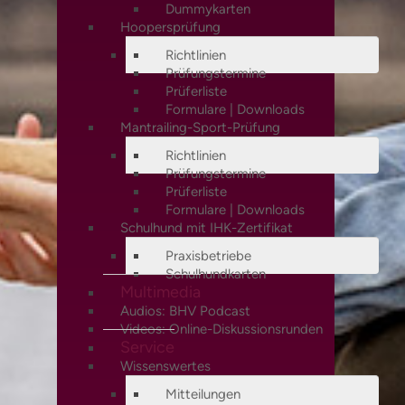
Dummykarten
Hoopersprüfung
Richtlinien
Prüfungstermine
Prüferliste
Formulare | Downloads
Mantrailing-Sport-Prüfung
Richtlinien
Prüfungstermine
Prüferliste
Formulare | Downloads
Schulhund mit IHK-Zertifikat
Praxisbetriebe
Schulhundkarten
Multimedia
Audios: BHV Podcast
Videos: Online-Diskussionsrunden
Service
Wissenswertes
Mitteilungen