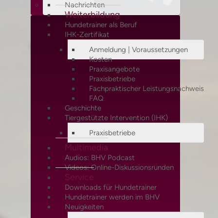
Nachrichten
Weiterbildung
Hundetrainer als Beruf
IHK-Zertifikat
Anmeldung | Voraussetzungen
Kosten
Praxisangebote
Praxisbetriebe
Fachpraktischer Leistungsnachweis
FAQ
Geschichte
Tiergestützte Intervention (IHK)
Praxisbetriebe
Multimedia
Audios: BHV Podcast
Videos: Online-Diskussionsrunden
Service
Downloads für Hundetrainer
Hundetrainer werden im BHV
Neuigkeiten