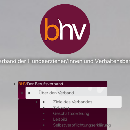
rband der Hundeerzieher/innen und Verhaltensber
BHV
Der Berufsverband
Über den Verband
Ziele des Verbandes
Satzung
Geschäftsordnung
Leitbild
Selbstverpflichtungserklärung