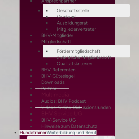
Ansprechpartner
Geschäftsstelle
Vorstand
Ausbildungsrat
Mitgliedervertreter
BHV-Mitglieder
Mitgliedschaft
Fördermitgliedschaft
ordentliche Mitgliedschaft
Qualitätskriterien
BHV-Referenten
BHV-Gütesiegel
Downloads
Partner
Multimedia
Audios: BHV Podcast
Videos: Online-Diskussionsrunden
BHV Service UG
BHV-Service UG
Hinweise zum Datenschutz
Hundetrainer
Weiterbildung und Beruf