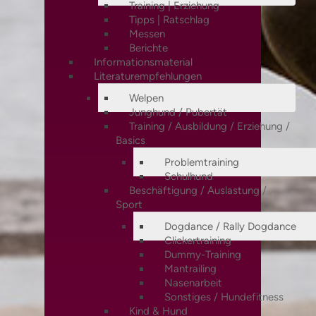
Training | Erziehung
Tipps | Ratschlag
Messen
Berichte
Informationsmaterial
Literaturempfehlungen
Welpen
Junghund / Pubertät
Training / Ausbildung / Erziehung /
Basics
Problemtraining
Schulhund
Beschäftigung / Auslastung /
Sport
Dogdance / Rally Dogdance
Clickertraining
Dummy-Training
Mantrailing
Nasenarbeit
Sonstiges / Hundefitness
Kind & Hund