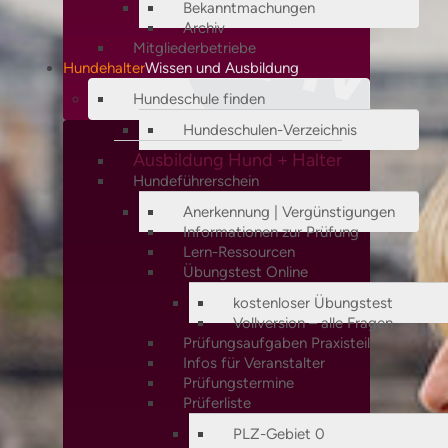
Bekanntmachungen
Archiv
Mitgliederbetriebe
Hundehalter
Wissen und Ausbildung
Hundeschule finden
Hundeschulen-Verzeichnis
Ausbildung Hund + Halter
Hundeführerschein
Anerkennung | Vergünstigungen
Informationen zur Prüfung
Lern-Ressourcen
Übungstest Online
kostenloser Übungstest
Vollversion – alle Fragen
Prüfungsaufgaben Praxisteil
Infos für Veranstalter
Prüfungstermine
Prüferliste
PLZ-Gebiet 0