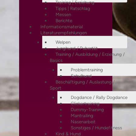
Training | Erziehung
Tipps | Ratschlag
Messen
Berichte
Informationsmaterial
Literaturempfehlungen
Welpen
Junghund / Pubertät
Training / Ausbildung / Erziehung /
Basics
Problemtraining
Schulhund
Beschäftigung / Auslastung /
Sport
Dogdance / Rally Dogdance
Clickertraining
Dummy-Training
Mantrailing
Nasenarbeit
Sonstiges / Hundefitness
Kind & Hund