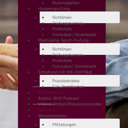
Dummykarten
Hoopersprüfung
Richtlinien
Prüfungstermine
Prüferliste
Formulare | Downloads
Mantrailing-Sport-Prüfung
Richtlinien
Prüfungstermine
Prüferliste
Formulare | Downloads
Schulhund mit IHK-Zertifikat
Praxisbetriebe
Schulhundkarten
Multimedia
Audios: BHV Podcast
Videos: Online-Diskussionsrunden
Service
Wissenswertes
Mitteilungen