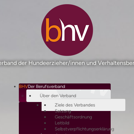
rband der Hundeerzieher/innen und Verhaltensber
BHV
Der Berufsverband
Über den Verband
Ziele des Verbandes
Satzung
Geschäftsordnung
Leitbild
Selbstverpflichtungserklärung