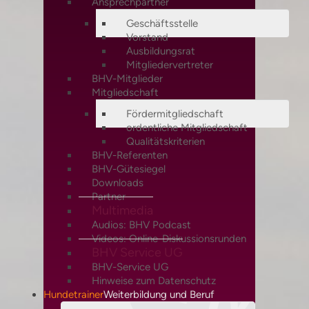
Ansprechpartner
Geschäftsstelle
Vorstand
Ausbildungsrat
Mitgliedervertreter
BHV-Mitglieder
Mitgliedschaft
Fördermitgliedschaft
ordentliche Mitgliedschaft
Qualitätskriterien
BHV-Referenten
BHV-Gütesiegel
Downloads
Partner
Multimedia
Audios: BHV Podcast
Videos: Online-Diskussionsrunden
BHV Service UG
BHV-Service UG
Hinweise zum Datenschutz
Hundetrainer
Weiterbildung und Beruf