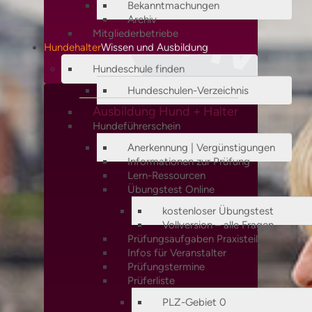
Bekanntmachungen
Archiv
Mitgliederbetriebe
Hundehalter
Wissen und Ausbildung
Hundeschule finden
Hundeschulen-Verzeichnis
Ausbildung Hund + Halter
Hundeführerschein
Anerkennung | Vergünstigungen
Informationen zur Prüfung
Lern-Ressourcen
Übungstest Online
kostenloser Übungstest
Vollversion – alle Fragen
Prüfungsaufgaben Praxisteil
Infos für Veranstalter
Prüfungstermine
Prüferliste
PLZ-Gebiet 0