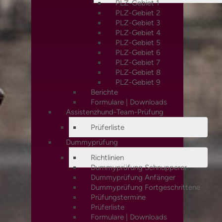
PLZ-Gebiet 1
PLZ-Gebiet 2
PLZ-Gebiet 3
PLZ-Gebiet 4
PLZ-Gebiet 5
PLZ-Gebiet 6
PLZ-Gebiet 7
PLZ-Gebiet 8
PLZ-Gebiet 9
Berichte
Formulare | Downloads
Assistenzhund-Team-Prüfung
Prüferliste
Dummyprüfung
Richtlinien
Dummyprüfung Schnupperer
Dummyprüfung Anfänger
Dummyprüfung Fortgeschrittene
Prüfungstermine
Prüferliste
Formulare | Downloads