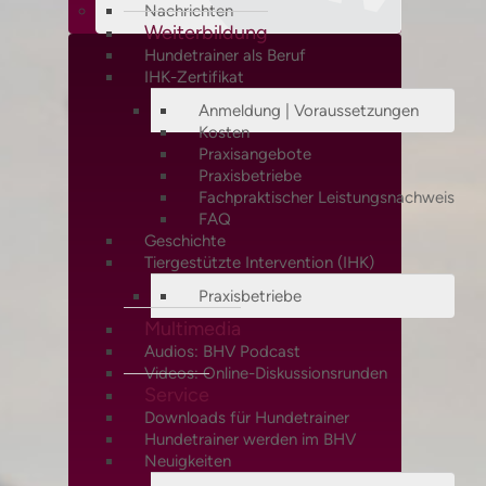
Nachrichten
Weiterbildung
Hundetrainer als Beruf
IHK-Zertifikat
Anmeldung | Voraussetzungen
Kosten
Praxisangebote
Praxisbetriebe
Fachpraktischer Leistungsnachweis
FAQ
Geschichte
Tiergestützte Intervention (IHK)
Praxisbetriebe
Multimedia
Audios: BHV Podcast
Videos: Online-Diskussionsrunden
Service
Downloads für Hundetrainer
Hundetrainer werden im BHV
Neuigkeiten