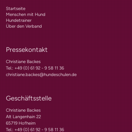
Kosten
Startseite
Praxisangebote
Menschen mit Hund
Praxisbetriebe
Hundetrainer
Fachpraktischer
Über den Verband
Leistungsnachweis
FAQ
Geschichte
Tiergestützte Intervention (IHK)
Pressekontakt
Praxisbetriebe
Christiane Backes
Multimedia
Tel.: +49 (0) 61 92 - 9 58 11 36
Audios: BHV Podcast
christiane.backes@hundeschulen.de
Videos: Online-Diskussionsrunden
Service
Downloads für Hundetrainer
Hundetrainer werden im BHV
Geschäftsstelle
Neuigkeiten
Christiane Backes
Bekanntmachungen
Alt Langenhain 22
Archiv
65719 Hofheim
Mitgliederbetriebe
Hundehalter
Tel.: +49 (0) 61 92 - 9 58 11 36
Wissen und Ausbildung