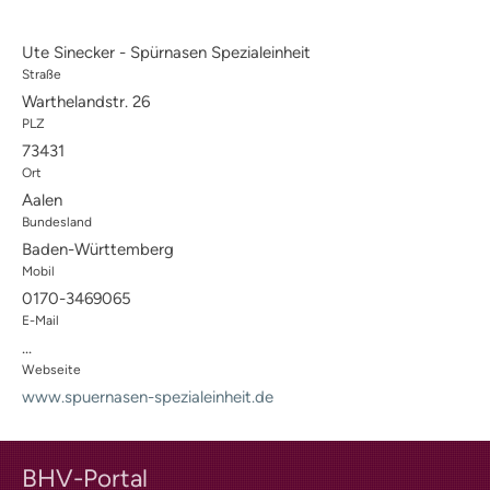
Fördermitgliedschaft
ordentliche Mitgliedschaft
Ute Sinecker - Spürnasen Spezialeinheit
Qualitätskriterien
Straße
BHV-Referenten
Warthelandstr. 26
BHV-Gütesiegel
PLZ
Downloads
Partner
73431
Multimedia
Ort
Audios: BHV Podcast
Aalen
Videos: Online-Diskussionsrunden
Bundesland
BHV Service UG
Baden-Württemberg
BHV-Service UG
Mobil
Hinweise zum Datenschutz
0170-3469065
Hundetrainer
Weiterbildung und Beruf
E-Mail
...
Nachrichten
Weiterbildung
Webseite
Hundetrainer als Beruf
www.spuernasen-spezialeinheit.de
IHK-Zertifikat
Anmeldung |
BHV-Portal
Voraussetzungen