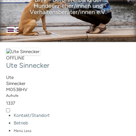
Hundeerzieher/innen und
Verhaltensberater/innen e.V.
Menu
BHV
Der Berufsverband
Über den Verband
Ziele des Verbandes
OFFLINE
Satzung
Ute Sinnecker
Geschäftsordnung
Leitbild
Ute
Selbstverpflichtungserklärung
Sinnecker
Ansprechpartner
M053BHV
Aufrufe
Geschäftsstelle
1337
Vorstand
Ausbildungsrat
Kontakt/Standort
Mitgliedervertreter
Betrieb
BHV-Mitglieder
Mitgliedschaft
Menü
Less