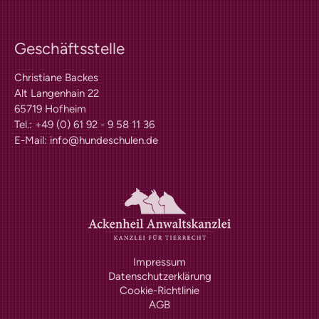
Hundeschule finden
Hundeschulen-Verzeichnis
Geschäftsstelle
Ausbildung Hund +
Halter
Christiane Backes
Hundeführerschein
Alt Langenhain 22
65719 Hofheim
Anerkennung |
Tel.: +49 (0) 61 92 - 9 58 11 36
Vergünstigungen
E-Mail:
info@hundeschulen.de
Informationen zur Prüfung
Lern-Ressourcen
Übungstest Online
kostenloser Übungstest
Vollversion – alle Fragen
Prüfungsaufgaben Praxisteil
Infos für Veranstalter
Prüfungstermine
Impressum
Prüferliste
Datenschutzerklärung
Cookie-Richtlinie
PLZ-Gebiet 0
AGB
PLZ-Gebiet 1