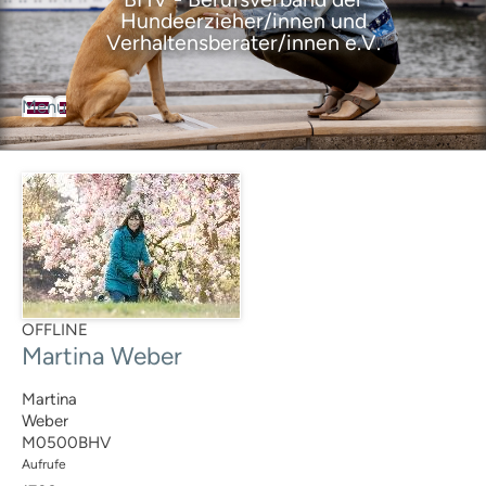
Hundeerzieher/innen und
Verhaltensberater/innen e.V.
Menu
BHV
Der Berufsverband
Über den Verband
Ziele des Verbandes
Satzung
Geschäftsordnung
Leitbild
Selbstverpflichtungserklärung
Ansprechpartner
OFFLINE
Geschäftsstelle
Martina Weber
Vorstand
Ausbildungsrat
Martina
Mitgliedervertreter
Weber
BHV-Mitglieder
M0500BHV
Mitgliedschaft
Aufrufe