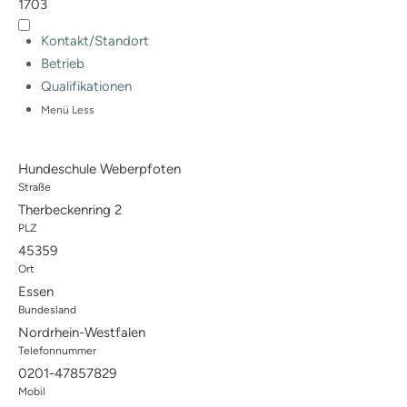
1703
Fördermitgliedschaft
ordentliche Mitgliedschaft
Kontakt/Standort
Qualitätskriterien
Betrieb
BHV-Referenten
Qualifikationen
BHV-Gütesiegel
Downloads
Menü
Less
Partner
Multimedia
Audios: BHV Podcast
Hundeschule Weberpfoten
Videos: Online-Diskussionsrunden
Straße
BHV Service UG
Therbeckenring 2
BHV-Service UG
PLZ
Hinweise zum Datenschutz
45359
Hundetrainer
Weiterbildung und Beruf
Ort
Nachrichten
Essen
Weiterbildung
Bundesland
Hundetrainer als Beruf
Nordrhein-Westfalen
IHK-Zertifikat
Telefonnummer
0201-47857829
Anmeldung |
Mobil
Voraussetzungen