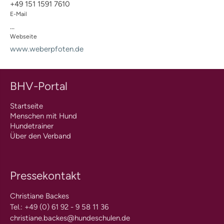
+49 151 1591 7610
Kosten
E-Mail
Praxisangebote
Praxisbetriebe
...
Fachpraktischer
Webseite
Leistungsnachweis
www.weberpfoten.de
FAQ
Geschichte
Tiergestützte Intervention (IHK)
BHV-Portal
Praxisbetriebe
Startseite
Multimedia
Menschen mit Hund
Audios: BHV Podcast
Hundetrainer
Videos: Online-Diskussionsrunden
Über den Verband
Service
Downloads für Hundetrainer
Hundetrainer werden im BHV
Neuigkeiten
Pressekontakt
Bekanntmachungen
Christiane Backes
Archiv
Tel.: +49 (0) 61 92 - 9 58 11 36
Mitgliederbetriebe
Hundehalter
christiane.backes@hundeschulen.de
Wissen und Ausbildung