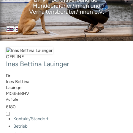
Hundeerzieher/innen und
Verhaltensberater/innen e.V.
Menu
BHV
Der Berufsverband
Über den Verband
Ziele des Verbandes
OFFLINE
Satzung
Ines Bettina Lauinger
Geschäftsordnung
Leitbild
Dr.
Selbstverpflichtungserklärung
Ines Bettina
Ansprechpartner
Lauinger
M0356BHV
Geschäftsstelle
Aufrufe
Vorstand
6180
Ausbildungsrat
Mitgliedervertreter
Kontakt/Standort
BHV-Mitglieder
Betrieb
Mitgliedschaft