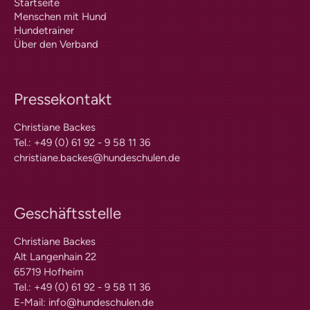
Startseite
Kosten
Menschen mit Hund
Praxisangebote
Hundetrainer
Praxisbetriebe
Über den Verband
Fachpraktischer
Leistungsnachweis
FAQ
Geschichte
Pressekontakt
Tiergestützte Intervention (IHK)
Christiane Backes
Praxisbetriebe
Tel.: +49 (0) 61 92 - 9 58 11 36
Multimedia
christiane.backes@hundeschulen.de
Audios: BHV Podcast
Videos: Online-Diskussionsrunden
Service
Downloads für Hundetrainer
Geschäftsstelle
Hundetrainer werden im BHV
Neuigkeiten
Christiane Backes
Alt Langenhain 22
Bekanntmachungen
65719 Hofheim
Archiv
Tel.: +49 (0) 61 92 - 9 58 11 36
Mitgliederbetriebe
Hundehalter
E-Mail:
info@hundeschulen.de
Wissen und Ausbildung