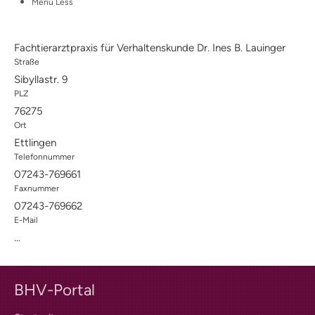
Menü
Less
Fördermitgliedschaft
ordentliche Mitgliedschaft
Qualitätskriterien
Fachtierarztpraxis für Verhaltenskunde Dr. Ines B. Lauinger
BHV-Referenten
Straße
BHV-Gütesiegel
Sibyllastr. 9
Downloads
PLZ
Partner
Multimedia
76275
Audios: BHV Podcast
Ort
Videos: Online-Diskussionsrunden
Ettlingen
BHV Service UG
Telefonnummer
BHV-Service UG
07243-769661
Hinweise zum Datenschutz
Faxnummer
Hundetrainer
Weiterbildung und Beruf
07243-769662
E-Mail
Nachrichten
Weiterbildung
...
Hundetrainer als Beruf
IHK-Zertifikat
BHV-Portal
Anmeldung |
Voraussetzungen