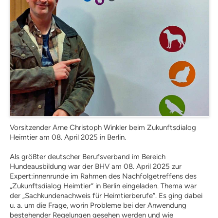
Fördermitgliedschaft
ordentliche Mitgliedschaft
Qualitätskriterien
BHV-Referenten
BHV-Gütesiegel
Downloads
Partner
Multimedia
Audios: BHV Podcast
Videos: Online-Diskussionsrunden
BHV Service UG
BHV-Service UG
Vorsitzender Arne Christoph Winkler beim Zukunftsdialog
Hinweise zum Datenschutz
Heimtier am 08. April 2025 in Berlin.
Hundetrainer
Weiterbildung und Beruf
Als größter deutscher Berufsverband im Bereich
Nachrichten
Weiterbildung
Hundeausbildung war der BHV am 08. April 2025 zur
Expert:innenrunde im Rahmen des Nachfolgetreffens des
Hundetrainer als Beruf
„Zukunftsdialog Heimtier“ in Berlin eingeladen. Thema war
IHK-Zertifikat
der „Sachkundenachweis für Heimtierberufe“. Es ging dabei
Anmeldung |
u. a. um die Frage, worin Probleme bei der Anwendung
Voraussetzungen
bestehender Regelungen gesehen werden und wie