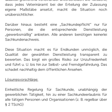
PLZ-Gebiet 2
dass jedes Veterinäramt bei der Erteilung der Zulassung
PLZ-Gebiet 3
eigene Maßstäbe ansetzt, macht die Situation noch
PLZ-Gebiet 4
unübersichtlicher.
PLZ-Gebiet 5
PLZ-Gebiet 6
Darüber hinaus besteht eine „Sachkundepflicht“ nur für
Personen, die die entsprechende Dienstleistung
PLZ-Gebiet 7
„gewerbsmäßig“ anbieten. Alle anderen benötigen keinerlei
PLZ-Gebiet 8
Sachkundenachweis.
PLZ-Gebiet 9
Berichte
Diese Situation macht es für Endkunden unmöglich, die
Formulare | Downloads
Qualität der gewählten Dienstleistung transparent zu
Assistenzhund-Team-Prüfung
bewerten. Das birgt ein großes Risiko zur Unzufriedenheit
Prüferliste
und führt u. U. bis hin zur Selbst- und Fremdgefährdung. Das
schadet nachhaltig dem öffentlichen Ansehen.
Dummyprüfung
Richtlinien
Lösungsvorschläge:
Dummyprüfung Schnupperer
Einheitliche Regelung für Sachkunde, unabhängig der
Dummyprüfung Anfänger
gewerblichen Tätigkeit, hin zu einer Sachkundeerlaubnis für
Dummyprüfung
alle tätigen Personen und Organisationen (z. B. regelbar über
Fortgeschrittene
§ 2 TSchG)
Prüfungstermine
Prüferliste