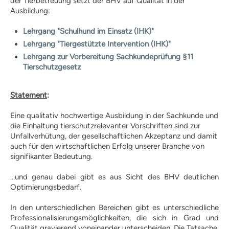
der Tierbetreuung setzt der BHV auf Qualität in der
Wissen und Ausbildung
Ausbildung:
Hundeschule finden
Lehrgang "Schulhund im Einsatz (IHK)"
Hundeschulen-Verzeichnis
Lehrgang "Tiergestützte Intervention (IHK)"
Ausbildung Hund +
Halter
Lehrgang zur Vorbereitung Sachkundeprüfung §11
Tierschutzgesetz
Hundeführerschein
Anerkennung |
Statement
:
Vergünstigungen
Informationen zur Prüfung
Eine qualitativ hochwertige Ausbildung in der Sachkunde und
Lern-Ressourcen
die Einhaltung tierschutzrelevanter Vorschriften sind zur
Übungstest Online
Unfallverhütung, der gesellschaftlichen Akzeptanz und damit
kostenloser Übungstest
auch für den wirtschaftlichen Erfolg unserer Branche von
Vollversion – alle Fragen
signifikanter Bedeutung.
Prüfungsaufgaben Praxisteil
Infos für Veranstalter
…und genau dabei gibt es aus Sicht des BHV deutlichen
Optimierungsbedarf.
Prüfungstermine
Prüferliste
In den unterschiedlichen Bereichen gibt es unterschiedliche
PLZ-Gebiet 0
Professionalisierungsmöglichkeiten, die sich in Grad und
PLZ-Gebiet 1
Qualität gravierend voneinander unterscheiden. Die Tatsache,