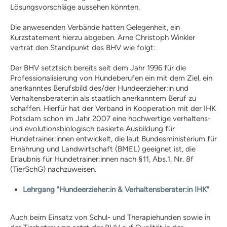
Kosten
Lösungsvorschläge aussehen könnten.
Praxisangebote
Die anwesenden Verbände hatten Gelegenheit, ein
Praxisbetriebe
Kurzstatement hierzu abgeben. Arne Christoph Winkler
Fachpraktischer
vertrat den Standpunkt des BHV wie folgt:
Leistungsnachweis
FAQ
Der BHV setztsich bereits seit dem Jahr 1996 für die
Geschichte
Professionalisierung von Hundeberufen ein mit dem Ziel, ein
Tiergestützte Intervention (IHK)
anerkanntes Berufsbild des/der Hundeerzieher:in und
Praxisbetriebe
Verhaltensberater:in als staatlich anerkanntem Beruf zu
schaffen. Hierfür hat der Verband in Kooperation mit der IHK
Multimedia
Potsdam schon im Jahr 2007 eine hochwertige verhaltens-
Audios: BHV Podcast
und evolutionsbiologisch basierte Ausbildung für
Videos: Online-Diskussionsrunden
Hundetrainer:innen entwickelt, die laut Bundesministerium für
Service
Ernährung und Landwirtschaft (BMEL) geeignet ist, die
Downloads für Hundetrainer
Erlaubnis für Hundetrainer:innen nach §11, Abs.1, Nr. 8f
Hundetrainer werden im BHV
(TierSchG) nachzuweisen.
Neuigkeiten
Lehrgang "Hundeerzieher:in & Verhaltensberater:in IHK"
Bekanntmachungen
Archiv
Mitgliederbetriebe
Auch beim Einsatz von Schul- und Therapiehunden sowie in
Hundehalter