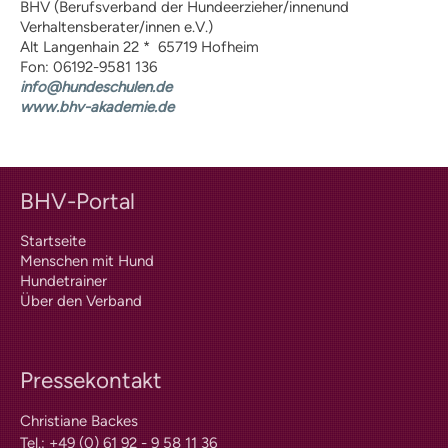
Wissenswertes
BHV (Berufsverband der Hundeerzieher/innenund
Verhaltensberater/innen e.V.)
Mitteilungen
Alt Langenhain 22 * 65719 Hofheim
Training | Erziehung
Fon: 06192-9581 136
Tipps | Ratschlag
info@hundeschulen.de
Messen
www.bhv-akademie.de
Berichte
Informationsmaterial
Literaturempfehlungen
Welpen
BHV-Portal
Junghund / Pubertät
Training / Ausbildung /
Startseite
Erziehung / Basics
Menschen mit Hund
Hundetrainer
Problemtraining
Über den Verband
Schulhund
Beschäftigung / Auslastung /
Sport
Pressekontakt
Dogdance / Rally Dogdance
Clickertraining
Christiane Backes
Dummy-Training
Tel.: +49 (0) 61 92 - 9 58 11 36
Mantrailing