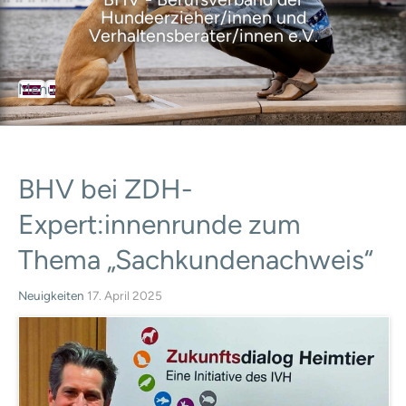
Hundeerzieher/innen und
Verhaltensberater/innen e.V.
Menu
BHV
Der Berufsverband
Über den Verband
Ziele des Verbandes
BHV
bei
ZDH-
Satzung
Geschäftsordnung
Expert:innenrunde
zum
Leitbild
Selbstverpflichtungserklärung
Thema
„Sachkundenachweis“
Ansprechpartner
Geschäftsstelle
Neuigkeiten
17. April 2025
Vorstand
Ausbildungsrat
Mitgliedervertreter
BHV-Mitglieder
Mitgliedschaft