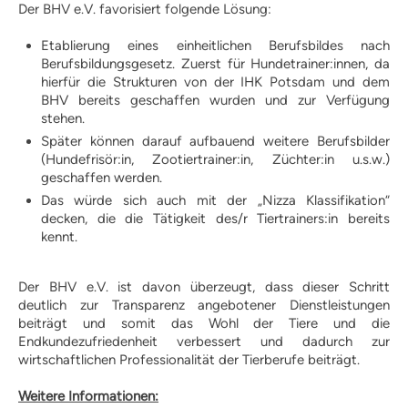
Der BHV e.V. favorisiert folgende Lösung:
Formulare | Downloads
Dummykarten
Etablierung eines einheitlichen Berufsbildes nach
Hoopersprüfung
Berufsbildungsgesetz. Zuerst für Hundetrainer:innen, da
hierfür die Strukturen von der IHK Potsdam und dem
Richtlinien
BHV bereits geschaffen wurden und zur Verfügung
Prüfungstermine
stehen.
Prüferliste
Formulare | Downloads
Später können darauf aufbauend weitere Berufsbilder
Mantrailing-Sport-Prüfung
(Hundefrisör:in, Zootiertrainer:in, Züchter:in u.s.w.)
geschaffen werden.
Richtlinien
Das würde sich auch mit der „Nizza Klassifikation“
Prüfungstermine
decken, die die Tätigkeit des/r Tiertrainers:in bereits
Prüferliste
kennt.
Formulare | Downloads
Schulhund mit IHK-Zertifikat
Der BHV e.V. ist davon überzeugt, dass dieser Schritt
Praxisbetriebe
deutlich zur Transparenz angebotener Dienstleistungen
Schulhundkarten
beiträgt und somit das Wohl der Tiere und die
Multimedia
Endkundezufriedenheit verbessert und dadurch zur
Audios: BHV Podcast
wirtschaftlichen Professionalität der Tierberufe beiträgt.
Videos: Online-Diskussionsrunden
Service
Weitere Informationen: