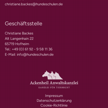
christiane.backes@hundeschulen.de
Nasenarbeit
Sonstiges / Hundefitness
Kind & Hund
Verhalten /
Geschäftsstelle
Wissenschaftliches
Training für Trainer / Ideen für
Christiane Backes
Trainer
Alt Langenhain 22
Sonstige Kynologie /
65719 Hofheim
Rassekunde allgemein
Tel.: +49 (0) 61 92 - 9 58 11 36
Hundezucht / Genetik
E-Mail:
info@hundeschulen.de
Archiv
Downloads für Hundehalter
BHV Akademie
Bildungsangebote Hund
„Der Familienhund“
Ein Magazin des BHV e.V.
Magazin für Hundetrainer
Magazin für Hundehalter
Ausgabenübersicht
Jetzt online lesen!
Impressum
Datenschutzerklärung
Cookie-Richtlinie